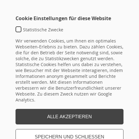
Cookie Einstellungen für diese Website
Statistische Zwecke
Wir verwenden Cookies, um Ihnen ein optimales
Webseiten-Erlebnis zu bieten. Dazu zählen Cookies,
die für den Betrieb der Seite notwendig sind, sowie
SO ODER ÄHNLICH?
solche, die zu Statistikzwecken genutzt werden.
Statistische Cookies helfen uns dabei zu verstehen,
WIR HELFEN, IHRE VERANSTALTUNG ZU
wie Besucher mit der Webseite interagieren, indem
REALISIEREN.
Informationen anonym gesammelt und Berichte
erstellt werden. Mit diesen Informationen
verbessern wir die Benutzerfreundlichkeit unserer
Webseite. Zu diesem Zweck nutzen wir Google
Analytics.
ANGABEN ZUR TAGUNG
ALLE AKZEPTIEREN
Tagungsbezeichnung
*
SPEICHERN UND SCHLIESSEN