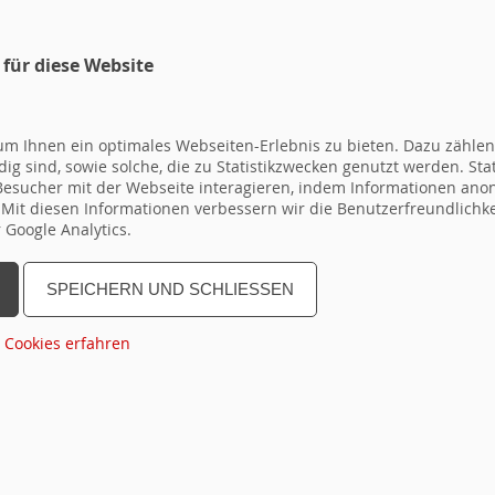
 für diese Website
ÜBER UNS
TAGEN
WO
m Ihnen ein optimales Webseiten-Erlebnis zu bieten. Dazu zählen 
ig sind, sowie solche, die zu Statistikzwecken genutzt werden. Sta
 Besucher mit der Webseite interagieren, indem Informationen a
. Mit diesen Informationen verbessern wir die Benutzerfreundlichk
Google Analytics.
GRÜNEN
SPEICHERN UND SCHLIESSEN
 Cookies erfahren